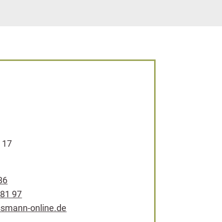
 17
86
 81 97
ssmann-online.de