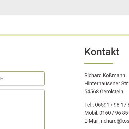
Kontakt
Richard Koßmann
Hinterhausener Str.
54568 Gerolstein
Tel.:
06591 / 98 17 
Mobil:
0160 / 96 85
E-Mail:
richard@ko